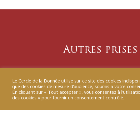
Autres prises
13 JAN 2026
|
TRIBUNE B-SMART
Le Cercle de la Donnée utilise sur ce site des cookies indis
[TRIBUNE B SMART] 6 métac
que des cookies de mesure d’audience, soumis à votre cons
dans l’IA
En cliquant sur « Tout accepter », vous consentez à l'utilisa
des cookies » pour fournir un consentement contrôlé.
L’économie de l’attention est au coeur
et repose sur la captation de notre tem
réseaux sociaux pour générer des profi
LIRE PLUS