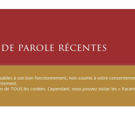
 de parole récentes
15 JUIL 2025
|
TRIBUN
pensables à son bon fonctionnement, non-soumis à votre consentemen
ompétences pour travailler
[TRIBUNE B SMART
entement.
majeur
tion de TOUS les cookies. Cependant, vous pouvez visiter les « Para
 de notre ère numérique
L’économie de l’attenti
ps d’écran par les
et repose sur la captati
ts.
réseaux sociaux pour gén
LIRE PLUS