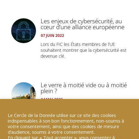
Les enjeux de cybersécurité, au
cœur d’une alliance européenne
07 JUIN 2022
Lors du FIC les États membres de l’UE
souhaitent montrer que la cybersécurité est
devenue clé.
Le verre à moitié vide ou à moitié
plein ?
24 MAI 2022
Elisabeth Borne a reconduit Bruno Le Maire
comme ministre de l’Économie avec de
Le Cercle de la Donnée utilise sur ce site des cookies
nouvelles compétences : la...
indispensables à son bon fonctionnement, non-soumis à
votre consentement, ainsi que des cookies de mesure
d’audience, soumis à votre consentement.
En cliquant sur « Tout accepter », vous consentez à