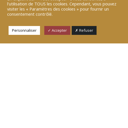
l'utilisation de TOUS les cookies. Cependant, vous pouvez
Démocratiser la cybersécurité
visiter les « Paramètres des cookies » pour fournir un
grâce à l’éducation
consentement contrôlé.
19 MAI 2022
Personnaliser
L’Éducation Nationale s’est récemment
✓ Accepter
✗ Refuser
engagée à sensibiliser et à former les élèves
et les professeurs de...
Le DSA, nouvelle prometteuse
pour la souveraineté numérique
européenne
03 MAI 2022
Les plateformes numériques ont pris une
importance inégalable et une position centrale
dans nos quotidiens....