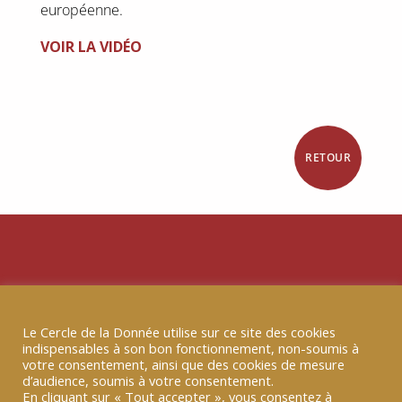
européenne.
VOIR LA VIDÉO
RETOUR
Autres prises de
parole récentes
Le Cercle de la Donnée utilise sur ce site des cookies
indispensables à son bon fonctionnement, non-soumis à
votre consentement, ainsi que des cookies de mesure
d’audience, soumis à votre consentement.
En cliquant sur « Tout accepter », vous consentez à
10 FÉV 2026
|
TRIBUNE B-SMART