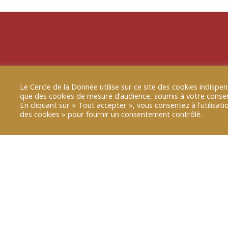
Autres prises
Le Cercle de la Donnée utilise sur ce site des cookies indis
que des cookies de mesure d’audience, soumis à votre cons
En cliquant sur « Tout accepter », vous consentez à l'utilisa
des cookies » pour fournir un consentement contrôlé.
10 FÉV 2026
|
TRIBUNE B-SMART
[TRIBUNE B SMART] Éducati
sommes nos données »
Nous sommes nos données : pourquoi est
yeux sur notre « double numérique » ?
LIRE PLUS