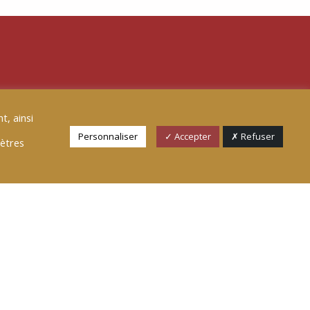
t, ainsi
Personnaliser
✓ Accepter
✗ Refuser
mètres
E B-SMART
T] 6 métacompétences pour travailler
on est au coeur de notre ère numérique
on de notre temps d’écran par les
érer des profits.