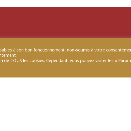
 de parole récentes
pensables à son bon fonctionnement, non-soumis à votre consentemen
entement.
tion de TOUS les cookies. Cependant, vous pouvez visiter les « Para
13 JAN 2026
|
TRIBUN
on à la donnée : « Nous
[TRIBUNE B SMAR
dans l’IA
-il urgent d’ouvrir les
L’économie de l’attenti
et repose sur la captati
réseaux sociaux pour gén
LIRE PLUS