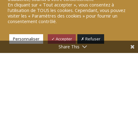
parole récentes
En cliquant sur « Tout accepter », vous consentez à
l'utilisation de TOUS les cookies. Cependant, vous pouvez
visiter les « Paramètres des cookies » pour fournir un
consentement contrôlé.
10 FÉV 2026
|
TRIBUNE B-SMART
[TRIBUNE B SMART] Éducation à la
Personnaliser
✓ Accepter
✗ Refuser
donnée : « Nous sommes nos
Share This
données »
Nous sommes nos données : pourquoi est-il urgent
d’ouvrir les yeux sur notre « double numérique » ?
LIRE PLUS
13 JAN 2026
|
TRIBUNE B-SMART
[TRIBUNE B SMART] 6
métacompétences pour travailler
dans l’IA
L’économie de l’attention est au coeur de notre ère