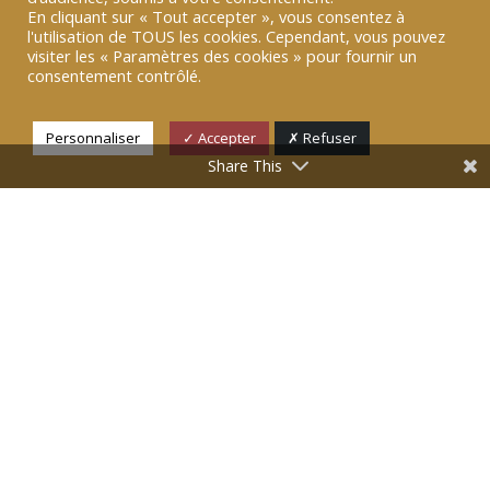
parole récentes
En cliquant sur « Tout accepter », vous consentez à
l'utilisation de TOUS les cookies. Cependant, vous pouvez
visiter les « Paramètres des cookies » pour fournir un
consentement contrôlé.
10 FÉV 2026
|
TRIBUNE B-SMART
[TRIBUNE B SMART] Éducation à la
Personnaliser
✓ Accepter
✗ Refuser
donnée : « Nous sommes nos
Share This
données »
Nous sommes nos données : pourquoi est-il urgent
d’ouvrir les yeux sur notre « double numérique » ?
LIRE PLUS
13 JAN 2026
|
TRIBUNE B-SMART
[TRIBUNE B SMART] 6
métacompétences pour travailler
dans l’IA
L’économie de l’attention est au coeur de notre ère