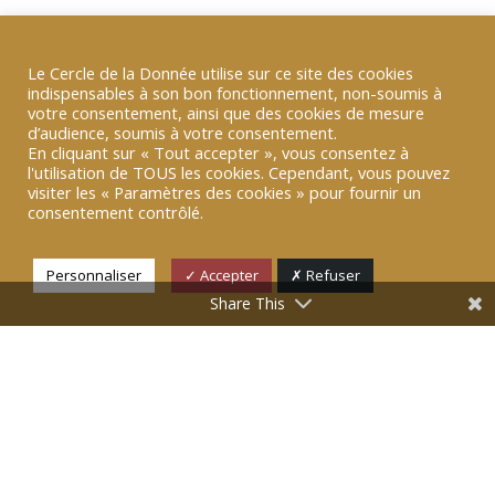
Le Cercle de la Donnée utilise sur ce site des cookies
indispensables à son bon fonctionnement, non-soumis à
votre consentement, ainsi que des cookies de mesure
RETOUR
d’audience, soumis à votre consentement.
En cliquant sur « Tout accepter », vous consentez à
l'utilisation de TOUS les cookies. Cependant, vous pouvez
visiter les « Paramètres des cookies » pour fournir un
consentement contrôlé.
Personnaliser
✓ Accepter
✗ Refuser
Partageant les mêmes valeurs et la même
Share This
approche de la donnée, tant vue comme une
source intarissable de valeur pour l’entreprise,
que comme un enjeu de souveraineté pour les
nations, des décideurs professionnels de
différents horizons, aux compétences
complémentaires, tous
spécialistes de la donnée (Chief Data Officers,