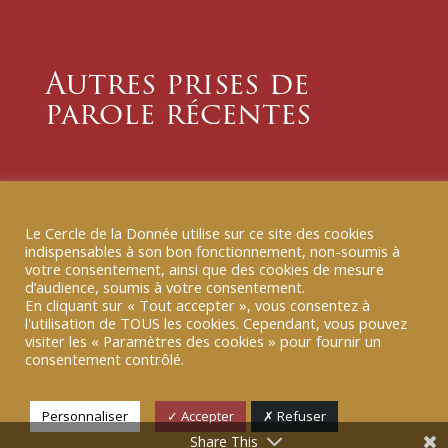
Autres prises de
parole récentes
10 FÉV 2026
|
TRIBUNE B-SMART
[TRIBUNE B SMART] Éducation à la
Le Cercle de la Donnée utilise sur ce site des cookies
donnée : « Nous sommes nos
indispensables à son bon fonctionnement, non-soumis à
données »
votre consentement, ainsi que des cookies de mesure
d’audience, soumis à votre consentement.
Nous sommes nos données : pourquoi est-il urgent
En cliquant sur « Tout accepter », vous consentez à
d’ouvrir les yeux sur notre « double numérique » ?
l'utilisation de TOUS les cookies. Cependant, vous pouvez
visiter les « Paramètres des cookies » pour fournir un
LIRE PLUS
consentement contrôlé.
Personnaliser
✓ Accepter
✗ Refuser
Share This
13 JAN 2026
|
TRIBUNE B-SMART