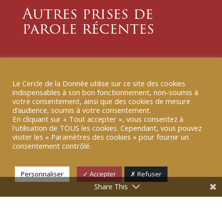
Autres prises de
parole récentes
10 FÉV 2026
|
TRIBUNE B-SMART
Le Cercle de la Donnée utilise sur ce site des cookies
[TRIBUNE B SMART] Éducation à la
indispensables à son bon fonctionnement, non-soumis à
donnée : « Nous sommes nos
votre consentement, ainsi que des cookies de mesure
données »
d’audience, soumis à votre consentement.
Nous sommes nos données : pourquoi est-il urgent
En cliquant sur « Tout accepter », vous consentez à
d’ouvrir les yeux sur notre « double numérique » ?
l'utilisation de TOUS les cookies. Cependant, vous pouvez
visiter les « Paramètres des cookies » pour fournir un
consentement contrôlé.
LIRE PLUS
Personnaliser
✓ Accepter
✗ Refuser
Share This
13 JAN 2026
|
TRIBUNE B-SMART
[TRIBUNE B SMART] 6
métacompétences pour travailler