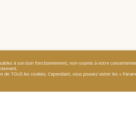
pensables à son bon fonctionnement, non-soumis à votre consentemen
entement.
tion de TOUS les cookies. Cependant, vous pouvez visiter les « Para
 du 22 mai 2025 qui a rassemblé plus de 30 participants au
éenne à l’heure des turbulences transatlantiques : 
nd
» 🇫🇷🇩🇪.
r des pistes pour que l’Europe réduise sa dépendance num
culier entre la France et l’Allemagne.