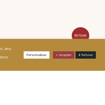
RETOUR
t, ainsi
Personnaliser
✓ Accepter
✗ Refuser
mètres
tour de la thématique : «
La
une opportunité pour
érique et relance la