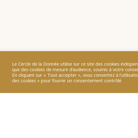
Le Cercle de la Donnée utilise sur ce site des cookies indis
que des cookies de mesure d’audience, soumis à votre cons
En cliquant sur « Tout accepter », vous consentez à l'utilisa
des cookies » pour fournir un consentement contrôlé.
Retour sur le Jeudi de la Donnée
souveraineté numérique europ
ranimer l’axe franco-allema
Cet événement a permis d’évoque
coopération stratégique, en parti