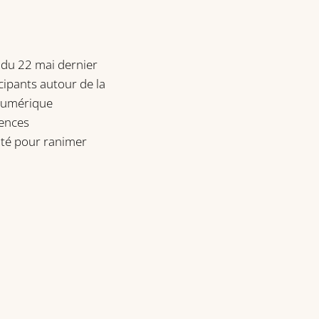
 du 22 mai dernier
cipants autour de la
 numérique
lences
ité pour ranimer
.