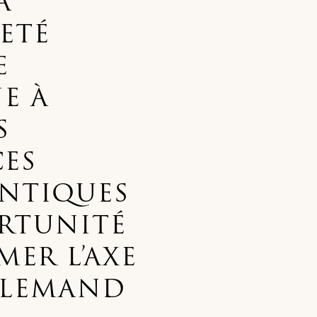
A
ETÉ
E
E À
S
ES
NTIQUES
ORTUNITÉ
ER L’AXE
LLEMAND