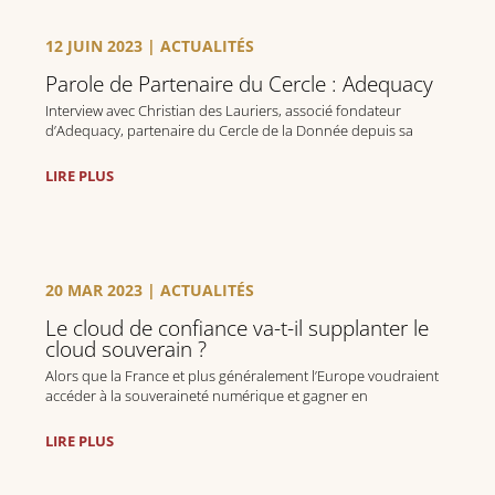
12 JUIN 2023
|
ACTUALITÉS
Parole de Partenaire du Cercle : Adequacy
Interview avec Christian des Lauriers, associé fondateur
d’Adequacy, partenaire du Cercle de la Donnée depuis sa
création.
LIRE PLUS
20 MAR 2023
|
ACTUALITÉS
Le cloud de confiance va-t-il supplanter le
cloud souverain ?
Alors que la France et plus généralement l’Europe voudraient
accéder à la souveraineté numérique et gagner en
indépendance dans le cyberespace, cette volonté se heurte
notamment à la puissance économique et industrielle des
LIRE PLUS
GAFAM, et aux réticences du gouvernement américain.