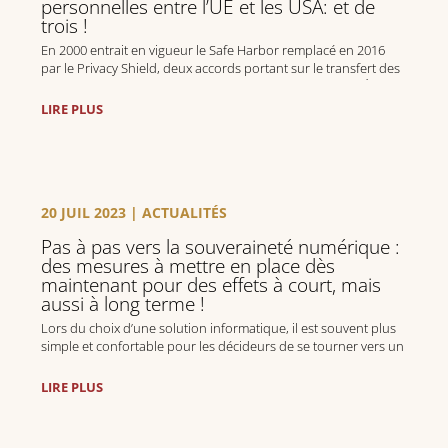
personnelles entre l’UE et les USA: et de
trois !
En 2000 entrait en vigueur le Safe Harbor remplacé en 2016
par le Privacy Shield, deux accords portant sur le transfert des
données personnelles entre l’Union Européenne et les États-
Unis, et la garantie d’une protection adéquate aux États-Unis.
LIRE PLUS
Ces deux accords ont été contestés par l’avocat autrichien Max
Schrems, et invalidés par la Cour de Justice de l’UE
respectivement en 2015 et 2020 à travers les arrêts Schrems I et
II.
20 JUIL 2023
|
ACTUALITÉS
Pas à pas vers la souveraineté numérique :
des mesures à mettre en place dès
maintenant pour des effets à court, mais
aussi à long terme !
Lors du choix d’une solution informatique, il est souvent plus
simple et confortable pour les décideurs de se tourner vers un
GAFAM plutôt que de parier sur un fournisseur de
l’écosystème national ou européen.
LIRE PLUS