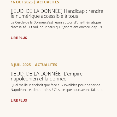
16 OCT 2025
|
ACTUALITÉS
[JEUDI DE LA DONNÉE] Handicap : rendre
le numérique accessible à tous !
Le Cercle de la Donnée s’est réuni autour d’une thématique
d’actualité… Et oui, pour ceux qui l’ignoraient encore, depuis
juin 2025 une nouvelle réglementation européenne dite
« Directive accessibilité » est entrée en vigueur.
LIRE PLUS
3 JUIL 2025
|
ACTUALITÉS
[JEUDI DE LA DONNÉE] L’empire
napoléonien et la donnée
Quel meilleur endroit que face aux Invalides pour parler de
Napoléon… et de données ? C’est ce que nous avons fait lors
de la Summer Party du Cercle de la Donnée.
LIRE PLUS