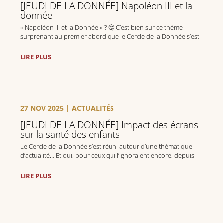
[JEUDI DE LA DONNÉE] Napoléon III et la
donnée
« Napoléon III et la Donnée » ? 🤔 C’est bien sur ce thème
surprenant au premier abord que le Cercle de la Donnée s’est
réuni jeudi dernier, devant les Invalides, lors de sa Christmas
Party.
LIRE PLUS
27 NOV 2025
|
ACTUALITÉS
[JEUDI DE LA DONNÉE] Impact des écrans
sur la santé des enfants
Le Cercle de la Donnée s’est réuni autour d’une thématique
d’actualité… Et oui, pour ceux qui l’ignoraient encore, depuis
juin 2025 une nouvelle réglementation européenne dite
« Directive accessibilité » est entrée en vigueur.
LIRE PLUS