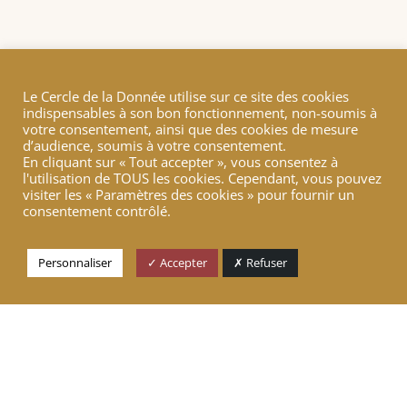
24 MAI 2022
|
ACTUALITÉS
Le verre à moitié vide ou à moitié plein ?
Le Cercle de la Donnée utilise sur ce site des cookies
indispensables à son bon fonctionnement, non-soumis à
Elisabeth Borne a reconduit Bruno Le Maire comme ministre
votre consentement, ainsi que des cookies de mesure
de l’Économie avec de nouvelles compétences : la
d’audience, soumis à votre consentement.
souveraineté industrielle et numérique
En cliquant sur « Tout accepter », vous consentez à
LIRE PLUS
l'utilisation de TOUS les cookies. Cependant, vous pouvez
visiter les « Paramètres des cookies » pour fournir un
consentement contrôlé.
Personnaliser
✓ Accepter
✗ Refuser
19 MAI 2022
|
ACTUALITÉS
Démocratiser la cybersécurité grâce à
l’éducation
L’Éducation Nationale s’est récemment engagée à sensibiliser
et à former les élèves et les professeurs de lycée aux enjeux de
la cybersécurité.
LIRE PLUS