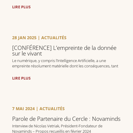
environnementale de la donnée » 🌏.
LIRE PLUS
28 JAN 2025
|
ACTUALITÉS
[CONFÉRENCE] L’empreinte de la donnée
sur le vivant
Le numérique, y compris l’Intelligence Artificielle, a une
empreinte résolument matérielle dont les conséquences, tant
sur l’environnement naturel que sur la santé humaine, sont
encore largement méconnues et sous-estimées. Le Cercle de la
LIRE PLUS
Donnée et l'Agora 41 vous...
7 MAI 2024
|
ACTUALITÉS
Parole de Partenaire du Cercle : Novaminds
Interview de Nicolas Vetriak, Président-Fondateur de
Novaminds – Propos recueillis en février 2024