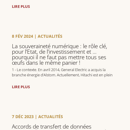
LIRE PLUS
8 FÉV 2024
|
ACTUALITÉS
La souveraineté numérique : le rôle clé,
pour l’Etat, de l’investissement et …
pourquoi il ne faut pas mettre tous ses
œufs dans le même panier !
1 - Le contexte. En avril 2014, General Electric a acquis la
branche énergie d’Alstom. Actuellement, Hitachi est en plein
rachat de Thalès RCS (secteur ferroviaire), tandis que le
milliardaire tchèque Daniel Kretinsky est sur le point de
LIRE PLUS
prendre possession de...
7 DÉC 2023
|
ACTUALITÉS
Accords de transfert de données