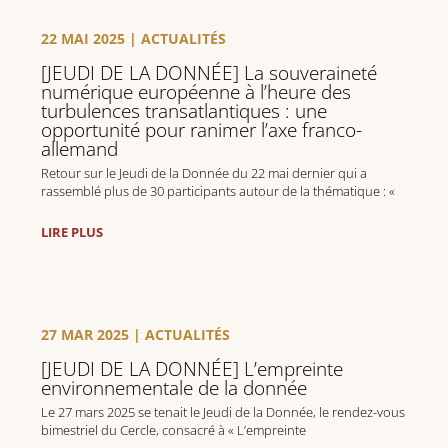
22 MAI 2025
|
ACTUALITÉS
[JEUDI DE LA DONNÉE] La souveraineté
numérique européenne à l’heure des
turbulences transatlantiques : une
opportunité pour ranimer l’axe franco-
allemand
Retour sur le Jeudi de la Donnée du 22 mai dernier qui a
rassemblé plus de 30 participants autour de la thématique : «
La souveraineté numérique européenne à l’heure des
turbulences transatlantiques : une opportunité pour ranimer
LIRE PLUS
l’axe franco-allemand » 🇫🇷🇩🇪.
27 MAR 2025
|
ACTUALITÉS
[JEUDI DE LA DONNÉE] L’empreinte
environnementale de la donnée
Le 27 mars 2025 se tenait le Jeudi de la Donnée, le rendez-vous
bimestriel du Cercle, consacré à « L’empreinte