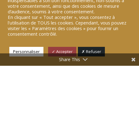
indispensables à son bon fonctionnement, non-soumis à
votre consentement, ainsi que des cookies de mesure
RETOUR
d’audience, soumis à votre consentement.
En cliquant sur « Tout accepter », vous consentez à
l'utilisation de TOUS les cookies. Cependant, vous pouvez
visiter les « Paramètres des cookies » pour fournir un
consentement contrôlé.
Personnaliser
✓ Accepter
✗ Refuser
Cette semaine, le Cercle de la Donnée se
Share This
concentre sur l’analyse des programmes
numériques des deux finalistes de la campagne
présidentielle : Emmanuel Macron et Marine Le
Pen. Les candidats qui restent en lice ont abordé
le numérique selon deux dimensions différentes
mais pas forcément antagoniques. Si le président
sortant se concentre sur le numérique d’un point
de vue économique
via
l’univers des startups et
de l’éducation, la candidate de l’extrême droite
l’aborde principalement par la souveraineté.