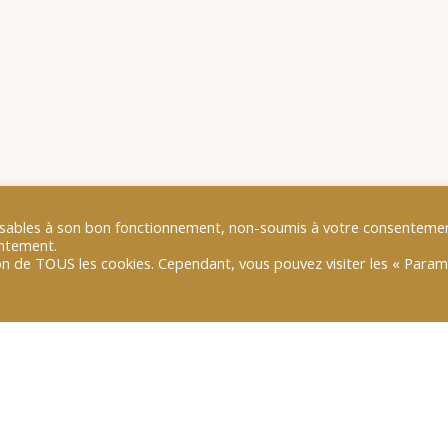
pensables à son bon fonctionnement, non-soumis à votre consentemen
entement.
tion de TOUS les cookies. Cependant, vous pouvez visiter les « Para
(Forum International de la Cybersécurité)
. Lors de ce for
e la cybersécurité est devenue un enjeu clé. Si à l’heure a
 de 130 millions d’euros, contre 250 millions d’euros pour l
ces en commun sur de nombreux projets. Des moyens seron
mation System Security) et à l’Enisa (agence européenne de 