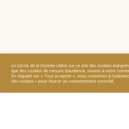
Le Cercle de la Donnée utilise sur ce site des cookies indis
que des cookies de mesure d’audience, soumis à votre cons
En cliquant sur « Tout accepter », vous consentez à l'utilisa
des cookies » pour fournir un consentement contrôlé.
Ces 7, 8 et 9 juin se tient le
FIC 
européenne souhaitent montrer qu
cybersécurité par l’UE n’est que
comptent mettre leurs ressour
directive NIS (Network and Infor