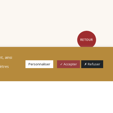
RETOUR
t, ainsi
Personnaliser
✓ Accepter
✗ Refuser
mètres
um, les États membres de l’Union
ctuelle, le budget consacré à la
e cloud, les états-membres
t notamment octroyés à la
la sécurité des réseaux et