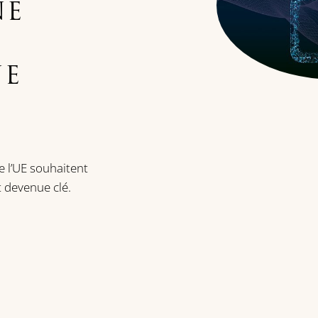
NE
NE
e l’UE souhaitent
 devenue clé.