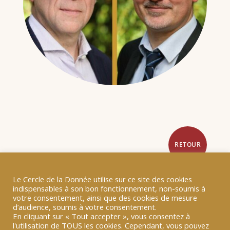
RETOUR
Le Cercle de la Donnée utilise sur ce site des cookies
indispensables à son bon fonctionnement, non-soumis à
votre consentement, ainsi que des cookies de mesure
d’audience, soumis à votre consentement.
En cliquant sur « Tout accepter », vous consentez à
L’étude réalisée par le Cercle de la donnée,
l'utilisation de TOUS les cookies. Cependant, vous pouvez